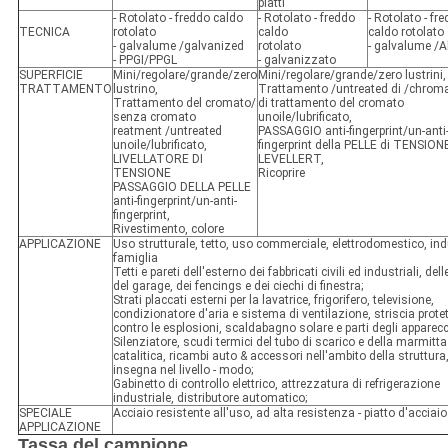
piatti
- Rotolato - freddo caldo
- Rotolato - freddo
- Rotolato - fr
TECNICA
rotolato
caldo
caldo rotolato
- galvalume /galvanized
rotolato
- galvalume /A
- PPGI/PPGL
- galvanizzato
SUPERFICIE
Mini/regolare/grande/zero
Mini/regolare/grande/zero lustrini,
TRATTAMENTO
lustrino,
Trattamento /untreated di /chroma
Trattamento del cromato/
di trattamento del cromato
senza cromato
unoile/lubrificato,
reatment /untreated
PASSAGGIO anti-fingerprint/un-anti
unoile/lubrificato,
fingerprint della PELLE di TENSION
LIVELLATORE DI
LEVELLERT,
TENSIONE
Ricoprire
PASSAGGIO DELLA PELLE
anti-fingerprint/un-anti-
fingerprint,
Rivestimento, colore
APPLICAZIONE
Uso strutturale, tetto, uso commerciale, elettrodomestico, ind
famiglia
Tetti e pareti dell'esterno dei fabbricati civili ed industriali, dell
del garage, dei fencings e dei ciechi di finestra;
Strati placcati esterni per la lavatrice, frigorifero, televisione,
condizionatore d'aria e sistema di ventilazione, striscia prote
contro le esplosioni, scaldabagno solare e parti degli apparecc
Silenziatore, scudi termici del tubo di scarico e della marmitta
catalitica, ricambi auto & accessori nell'ambito della struttura
insegna nel livello - modo;
Gabinetto di controllo elettrico, attrezzatura di refrigerazione
industriale, distributore automatico;
SPECIALE
Acciaio resistente all'uso, ad alta resistenza - piatto d'acciaio
APPLICAZIONE
Tassa del campione