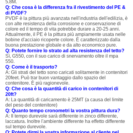
5.8M.
Q: Che cosa è la differenza fra il rivestimento del PE &
di PVDF?
PVDF è la pittura più avanzata nell'industria dell'edilizia, è
con alte resistenza della corrosione e conservazione di
colore ed il tempo di vita potrebbe durare a 20-25 anni.
Attualmente, il PE è la pittura più ampiamente usata nelle
bobine d'acciaio ricoperte colore. È caratterizzato dalla
buona prestazione globale e da alto economico pure.
Q: Potete fornire lo strato ad alta resistenza del tetto?
Sì, G550, con il suo carico di snervamento oltre il mpa
550.
Q: Come è il trasporto?
A: Gli strati del tetto sono caricati solitamente in contenitori
20feet. Può trar buon vantaggio dallo spazio del
contenitore. È più ragionevole.
Q: Che cosa è la quantità di carico in contenitori di
20ft?
A: La quantità di caricamento è 25MT (a causa del limite
del peso del contenitore)
Q: Quanto tempo cronometri la vostra pittura dura?
A: Il tempo durevole sarà differente in zinco differente,
laccatura. Inoltre l'ambiente differente ha effetto differente
sul tempo durevole.
Q: Potete dirmi la vostra informazione al cliente nel