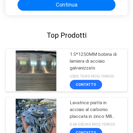
Continua
Top Prodotti
1.5*1250MM bobina di
lamiera di acciaio
galvanizzato
USD0.75/KG MOQ:100KGS
CONTATTO
Lavatrice piatta in
acciaio al carbonio
placcata in zinco M8
M10 M12 M16 M20 M25
0.68 USD/KG MOQ:100KGS
Piana galvanizzata
CONTATTO