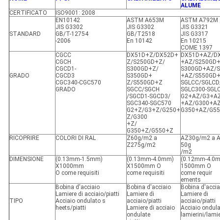
ALUME
CERTIFICATO
ISO9001: 2008
EN10142
ASTM A653M
ASTM A792M
JIS G3302
JIS G3302
JIS G3321
STANDARD
GB/T-12754
GB/T2518
JIS G3317
-2006
En 10142
En 10215
COME 1397
CGCC
DX51D+Z/DX52D+
DX51D+AZ/D
CGCH
Z/S250GD+Z/
+AZ/S250GD
CGCD1-
S300GD+Z/
S300GD+AZ/
GRADO
CGCD3
S350GD+
+AZ/S550GD
CGC340-CGC570
Z/S550GD+Z
SGLCC/SGLCD
GRADO
SGCC/SGCH
SGLC300-SGL
/SGCD1-SGCD3/
G2+AZ/G3+A
SGC340-SGC570
+AZ/G300+AZ
G2+Z/G3+Z/G250+
G350+AZ/G5
Z/G300
+Z/
G350+Z/G550+Z
RICOPRIRE
COLORI DI RAL
Z60g/m2 a
AZ30g/m2 a 
Z275g/m2
50g
/m2
DIMENSIONE
(0.13mm-1.5mm)
(0.13mm-4.0mm)
(0.12mm-4.0
X1000mm
X1500mm O
1500mm O
O come requisiti
come requisiti
come requir
ements
Bobina d'acciaio
Bobina d'acciaio
Bobina d'accia
Lamiere di acciaio/piatti
Lamiere di
Lamiere di
TIPO
Acciaio ondulato s
acciaio/piatti
acciaio/piatti
heets/piatti
Lamiere di acciaio
Acciaio ondul
ondulate
lamierini/lami