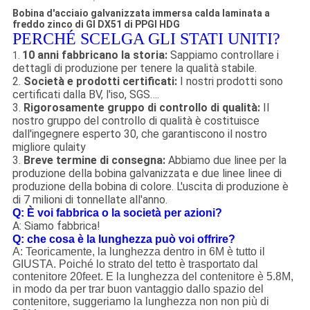
Bobina d'acciaio galvanizzata immersa calda laminata a
freddo zinco di GI DX51 di PPGI HDG
PERCHÉ SCELGA GLI STATI UNITI?
10 anni fabbricano la storia:
Sappiamo controllare i
1.
dettagli di produzione per tenere la qualità stabile.
2.
Società e prodotti certificati:
I nostri prodotti sono
certificati dalla BV, l'iso, SGS….
3.
Rigorosamente gruppo di controllo di qualità:
Il
nostro gruppo del controllo di qualità è costituisce
dall'ingegnere esperto 30, che garantiscono il nostro
migliore qulaity
3.
Breve termine di consegna:
Abbiamo due linee per la
produzione della bobina galvanizzata e due linee linee di
produzione della bobina di colore. L'uscita di produzione è
di 7 milioni di tonnellate all'anno.
Q: È voi fabbrica o la società per azioni?
A: Siamo fabbrica!
Q: che cosa è la lunghezza può voi offrire?
A: Teoricamente, la lunghezza dentro in 6M è tutto il
GIUSTA. Poiché lo strato del tetto è trasportato dal
contenitore 20feet. E la lunghezza del contenitore è 5.8M,
in modo da per trar buon vantaggio dallo spazio del
contenitore, suggeriamo la lunghezza non non più di