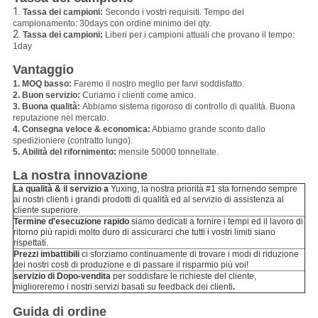
1.
Tassa dei campioni:
Secondo i vostri requisiti. Tempo del
campionamento: 30days con ordine minimo del qty.
2.
Tassa dei campioni:
Liberi per i campioni attuali che provano il tempo:
1day
Vantaggio
1. MOQ basso:
Faremo il nostro meglio per farvi soddisfatto.
2. Buon servizio:
Curiamo i clienti come amico.
3. Buona qualità:
Abbiamo sistema rigoroso di controllo di qualità. Buona
reputazione nel mercato.
4. Consegna veloce & economica:
Abbiamo grande sconto dallo
spedizioniere (contratto lungo).
5. Abilità del rifornimento:
mensile 50000 tonnellate.
La nostra innovazione
La qualità & il servizio a
Yuxing, la nostra priorità #1 sta fornendo sempre
ai nostri clienti i grandi prodotti di qualità ed al servizio di assistenza al
cliente superiore.
Termine d'esecuzione rapido
siamo dedicati a fornire i tempi ed il lavoro di
ritorno più rapidi molto duro di assicurarci che tutti i vostri limiti siano
rispettati.
Prezzi imbattibili
ci sforziamo continuamente di trovare i modi di riduzione
dei nostri costi di produzione e di passare il risparmio più voi!
servizio di Dopo-vendita
per soddisfare le richieste del cliente,
miglioreremo i nostri servizi basati su feedback dei clienti
.
Guida di ordine