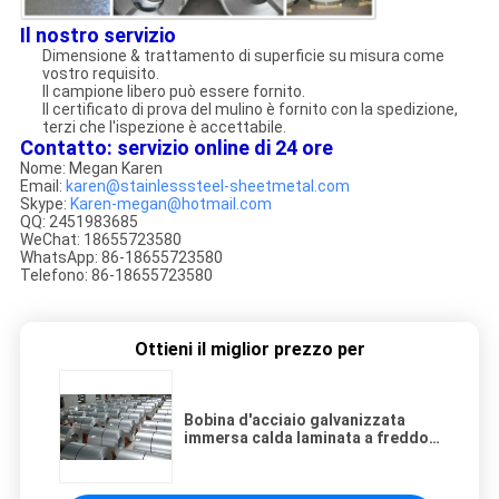
Il nostro servizio
Dimensione & trattamento di superficie su misura come
vostro requisito.
Il campione libero può essere fornito.
Il certificato di prova del mulino è fornito con la spedizione,
terzi che l'ispezione è accettabile.
Contatto: servizio online di 24 ore
Nome: Megan Karen
Email:
karen@stainlesssteel-sheetmetal.com
Skype:
Karen-megan@hotmail.com
QQ: 2451983685
WeChat: 18655723580
WhatsApp: 86-18655723580
Telefono: 86-18655723580
Ottieni il miglior prezzo per
Bobina d'acciaio galvanizzata
immersa calda laminata a freddo
zinco di GI DX51 di PPGI HDG