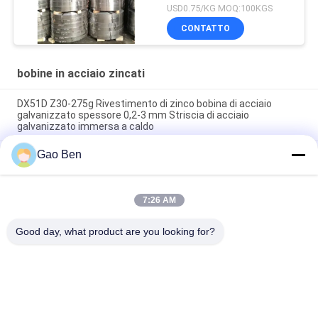
caldo
USD0.75/KG MOQ:100KGS
CONTATTO
bobine in acciaio zincati
DX51D Z30-275g Rivestimento di zinco bobina di acciaio
galvanizzato spessore 0,2-3 mm Striscia di acciaio
galvanizzato immersa a caldo
Gao Ben
AZ80 AZ120 AZ150 Aluminum Zinc Coated Galvalume Steel
Coil Sheet 1.5*1250mm
Il lustrino regolare 1.0*1250 della bobina DX51-AZ150 di
7:26 AM
Aluzinc ha galvanizzato la pelle d'acciaio delle bobine non
passata
Good day, what product are you looking for?
Categorie popolari
Tutti
Lamiera D'acciaio 
Piastre In Acciaio 
Inossidabile
Inox