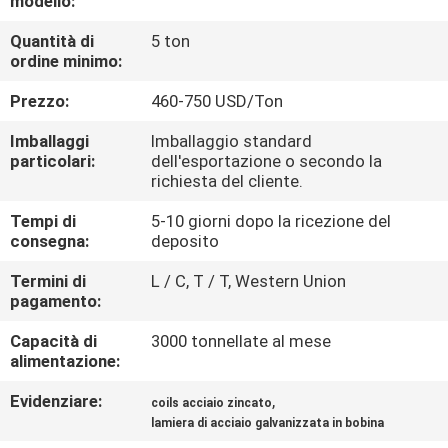
modello:
CONTROLLO
Quantità di
5 ton
DI
ordine minimo:
QUALITÀ
Prezzo:
460-750 USD/Ton
CONTATTICI
Imballaggi
Imballaggio standard
particolari:
dell'esportazione o secondo la
richiesta del cliente.
NOTIZIE
Tempi di
5-10 giorni dopo la ricezione del
consegna:
deposito
CASI
Termini di
L / C, T / T, Western Union
pagamento:
COMPANY
Capacità di
3000 tonnellate al mese
alimentazione:
NEWS
Evidenziare:
,
coils acciaio zincato
lamiera di acciaio galvanizzata in bobina
MAPPA