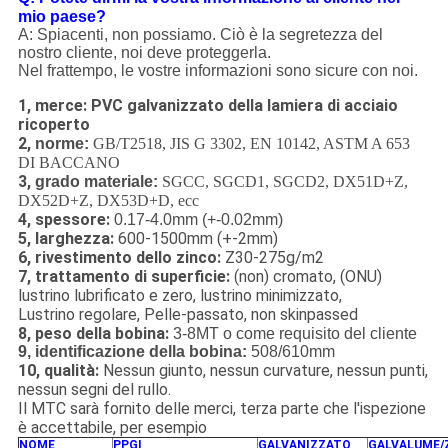
mio paese?
A: Spiacenti, non possiamo. Ciò è la segretezza del
nostro cliente, noi deve proteggerla.
Nel frattempo, le vostre informazioni sono sicure con noi.
1, merce: PVC galvanizzato della lamiera di acciaio
ricoperto
2,
norme:
GB/T2518, JIS G 3302, EN 10142, ASTM A 653
DI BACCANO
3,
grado materiale:
SGCC, SGCD1, SGCD2, DX51D+Z,
DX52D+Z, DX53D+D, ecc
4, spessore:
0.17-4.0mm (+-0.02mm)
5, larghezza:
600-1500mm (+-2mm)
6, rivestimento dello zinco:
Z30-275g/m2
7, trattamento di superficie:
(non) cromato, (ONU)
lustrino lubrificato e zero, lustrino minimizzato,
Lustrino regolare, Pelle-passato, non skinpassed
8, peso della bobina:
3-8MT o come requisito del cliente
9, identificazione della bobina:
508/610mm
10, qualità:
Nessun giunto, nessun curvature, nessun punti,
nessun segni del rullo.
Il MTC sarà fornito delle merci, terza parte che l'ispezione
è accettabile, per esempio
NOME
PPGI
GALVANIZZATO
GALVALUME/