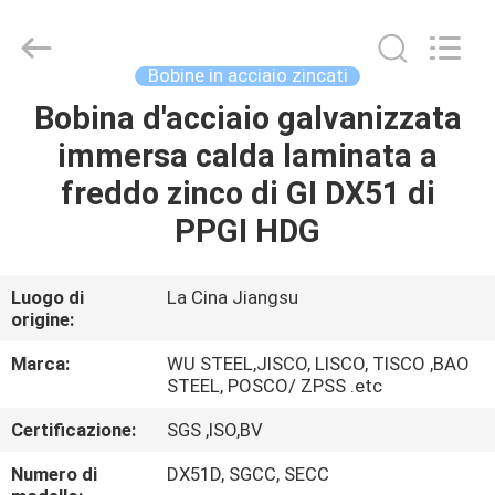
JIANGSU
MITTEL
STEEL
INDUSTRIAL
LIMITED.
Bobine in acciaio zincati
All
Rights
Bobina d'acciaio galvanizzata
CASA
Reserved.
immersa calda laminata a
PRODOTTI
freddo zinco di GI DX51 di
PPGI HDG
CIRCA
NOI
Luogo di
La Cina Jiangsu
origine:
GIRO
Marca:
WU STEEL,JISCO, LISCO, TISCO ,BAO
STEEL, POSCO/ ZPSS .etc
DELLA
Certificazione:
SGS ,ISO,BV
FABBRICA
Numero di
DX51D, SGCC, SECC