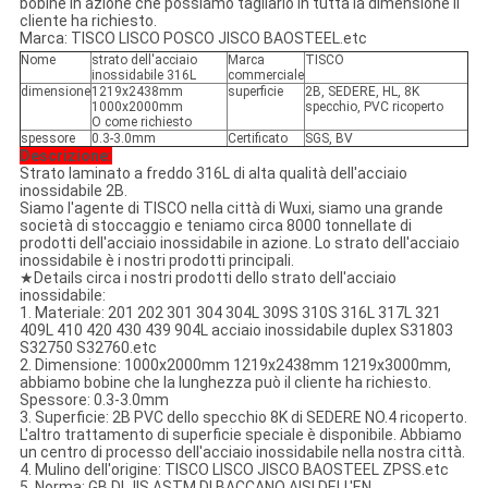
bobine in azione che possiamo tagliarlo in tutta la dimensione il
cliente ha richiesto.
Marca: TISCO LISCO POSCO JISCO BAOSTEEL.etc
Nome
strato dell'acciaio
Marca
TISCO
inossidabile 316L
commerciale
dimensione
1219x2438mm
superficie
2B, SEDERE, HL, 8K
1000x2000mm
specchio, PVC ricoperto
O come richiesto
spessore
0.3-3.0mm
Certificato
SGS, BV
Descrizione:
Strato laminato a freddo 316L di alta qualità dell'acciaio
inossidabile 2B.
Siamo l'agente di TISCO nella città di Wuxi, siamo una grande
società di stoccaggio e teniamo circa 8000 tonnellate di
prodotti dell'acciaio inossidabile in azione. Lo strato dell'acciaio
inossidabile è i nostri prodotti principali.
★Details circa i nostri prodotti dello strato dell'acciaio
inossidabile:
1. Materiale: 201 202 301 304 304L 309S 310S 316L 317L 321
409L 410 420 430 439 904L acciaio inossidabile duplex S31803
S32750 S32760.etc
2. Dimensione: 1000x2000mm 1219x2438mm 1219x3000mm,
abbiamo bobine che la lunghezza può il cliente ha richiesto.
Spessore: 0.3-3.0mm
3. Superficie: 2B PVC dello specchio 8K di SEDERE NO.4 ricoperto.
L'altro trattamento di superficie speciale è disponibile. Abbiamo
un centro di processo dell'acciaio inossidabile nella nostra città.
4. Mulino dell'origine: TISCO LISCO JISCO BAOSTEEL ZPSS.etc
5. Norma: GB DI JIS ASTM DI BACCANO AISI DELL'EN