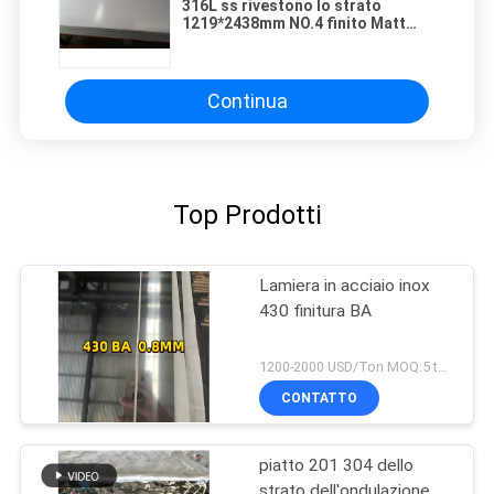
316L ss rivestono lo strato
1219*2438mm NO.4 finito Matt
dell'acciaio inossidabile con il film
del PVC
Continua
Top Prodotti
Lamiera in acciaio inox
430 finitura BA
1200-2000 USD/Ton MOQ:5 ton
CONTATTO
piatto 201 304 dello
strato dell'ondulazione