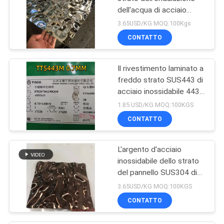
dell'acqua di acciaio
inossidabile di
3.65USD/KG MOQ:100Kgs
1220x2440mm 0.8mm
CONTATTO
Il rivestimento laminato a
freddo strato SUS443 di
acciaio inossidabile 443
spazzola lo strato di Inox
1.85 USD/KG MOQ:100KGS
di rivestimento
CONTATTO
L'argento d'acciaio
inossidabile dello strato
del pannello SUS304 di
Wave di acqua della
3.65USD/KG MOQ:100KGS
decorazione ha lucidato
CONTATTO