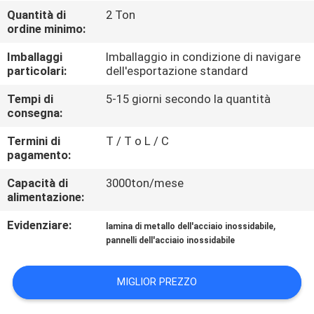
CONTROLLO
Quantità di
2 Ton
ordine minimo:
DI
QUALITÀ
Imballaggi
Imballaggio in condizione di navigare
particolari:
dell'esportazione standard
CONTATTICI
Tempi di
5-15 giorni secondo la quantità
consegna:
Termini di
T / T o L / C
NOTIZIE
pagamento:
Capacità di
3000ton/mese
CASI
alimentazione:
Evidenziare:
,
lamina di metallo dell'acciaio inossidabile
COMPANY
pannelli dell'acciaio inossidabile
NEWS
MIGLIOR PREZZO
MAPPA