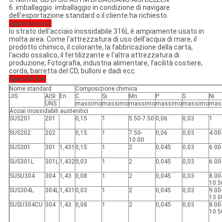
6. imballaggio: imballaggio in condizione di navigare
dell'esportazione standard o il cliente ha richiesto.
Applicazioni:
lo strato dell'acciaio inossidabile 316L è ampiamente usato in
molta area. Come l'attrezzatura di uso dell'acqua di mare, il
prodotto chimico, il colorante, la fabbricazione della carta,
l'acido ossalico, il fertilizzante e l'altra attrezzatura di
produzione; Fotografia, industria alimentare, facilità costiere,
corda, barretta del CD, bulloni e dadi ecc.
Specifiche:
Nome standard
Composizione chimica
JIS
AISI
En
C
Si
Mn
P
S
Ni
UNS
massimo
massimo
massimo
massimo
massimo
mas
Acciai inossidabili austenitici
SUS201
201
0,15
1
5.50-7.50
0,06
0,03
1
SUS202
202
0,15
1
7.50-
0,06
0,03
4.00
10.00
SUS301
301
1,431
0,15
1
2
0,045
0,03
6.00
SUS301L
301L
1,432
0,03
1
2
0,045
0,03
6.00
SUSU304
304
1,43
0,08
1
2
0,045
0,03
8.00
10.5
SUS304L
304L
1,431
0,03
1
2
0,045
0,03
9.00
13.0
SUSU304CU
304
1,43
0,08
1
2
0,045
0,03
8.00
10.5