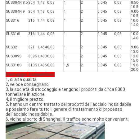
SUS304Ni8.5
304
1,43
0,08
1
2
0,045
0,03
8.50
10.5
SUS304Ni9
304
1,43
0,08
1
2
0,045
0,03
9.00
10.5
SUS316
316
1,44
0,08
1
2
0,045
0,03
10.0
14.0
SUS316L
316L
1,44
0,03
1
2
0,045
0,03
10.0
14.0
SUS321
321
1,454
0,08
1
2
0,045
0,03
9.00
13.0
SUS309S
309S
1,483
0,08
1
2
0,045
0,03
12.0
15.0
SUS310S
310S
1,485
0,08
1,5
2
0,045
0,03
19.0
20.0
Vantaggio competitivo:
1, di alta qualità
2, veloce consegnano
3, la società di stoccaggio e tengono i prodotti da circa 8000
tonnellate in azione.
4, il migliore prezzo.
5, hanno un centro trattato dei prodotti dell'acciaio inossidabile
e possiamo fare tutto il genere di trattamento di processo
dell'acciaio inossidabile.
6, vicino al porto di Shanghai, il traffice sono molto convenienti.