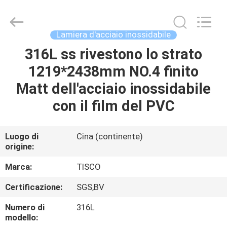
JIANGSU
MITTEL
STEEL
INDUSTRIAL
LIMITED.
Lamiera d'acciaio inossidabile
All
Rights
316L ss rivestono lo strato
CASA
Reserved.
1219*2438mm NO.4 finito
PRODOTTI
Matt dell'acciaio inossidabile
con il film del PVC
CIRCA
NOI
Luogo di
Cina (continente)
origine:
GIRO
Marca:
TISCO
DELLA
Certificazione:
SGS,BV
FABBRICA
Numero di
316L
modello: