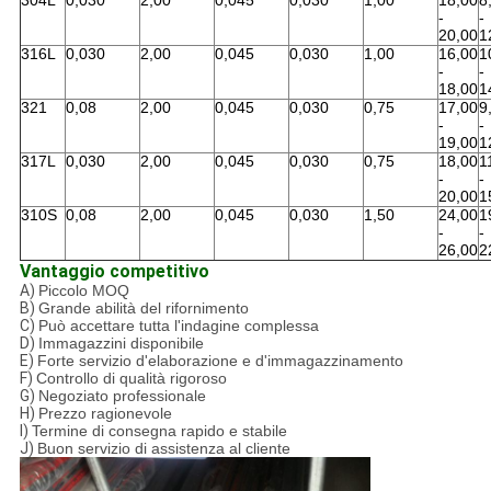
304L
0,030
2,00
0,045
0,030
1,00
18,00
8
-
-
20,00
1
316L
0,030
2,00
0,045
0,030
1,00
16,00
1
-
-
18,00
1
321
0,08
2,00
0,045
0,030
0,75
17,00
9
-
-
19,00
1
317L
0,030
2,00
0,045
0,030
0,75
18,00
1
-
-
20,00
1
310S
0,08
2,00
0,045
0,030
1,50
24,00
1
-
-
26,00
2
Vantaggio competitivo
A)
Piccolo MOQ
B)
Grande abilità del rifornimento
C)
Può accettare tutta l'indagine complessa
D)
Immagazzini disponibile
E)
Forte servizio d'elaborazione e d'immagazzinamento
F)
Controllo di qualità rigoroso
G)
Negoziato professionale
H)
Prezzo ragionevole
I)
Termine di consegna rapido e stabile
J)
Buon servizio di assistenza al cliente