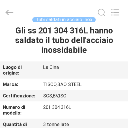
JIANGSU
MITTEL
STEEL
INDUSTRIAL
LIMITED.
Tubi saldati in acciaio inox
All
Rights
Gli ss 201 304 316L hanno
CASA
Reserved.
saldato il tubo dell'acciaio
PRODOTTI
inossidabile
CIRCA
Luogo di
La Cina
origine:
NOI
Marca:
TISCO,BAO STEEL
GIRO
Certificazione:
SGS,BV,ISO
DELLA
Numero di
201 304 316L
FABBRICA
modello:
Quantità di
3 tonnellate