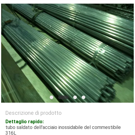
DEL
SITO
PRIVACY
POLICY
Descrizione di prodotto
Dettaglio rapido:
tubo saldato dell'acciaio inossidabile del commestibile
316L