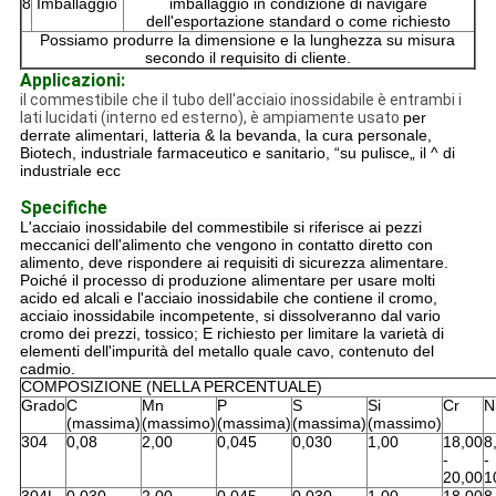
8
Imballaggio
imballaggio in condizione di navigare
dell'esportazione standard o come richiesto
Possiamo produrre la dimensione e la lunghezza su misura
secondo il requisito di cliente.
Applicazioni:
il commestibile che il tubo dell'acciaio inossidabile è entrambi i
lati lucidati (interno ed esterno), è ampiamente usato
per
derrate alimentari, latteria & la bevanda, la cura personale,
Biotech, industriale farmaceutico e sanitario, “su pulisce„ il ^ di
industriale ecc
Specifiche
L'acciaio inossidabile del commestibile si riferisce ai pezzi
meccanici dell'alimento che vengono in contatto diretto con
alimento, deve rispondere ai requisiti di sicurezza alimentare.
Poiché il processo di produzione alimentare per usare molti
acido ed alcali e l'acciaio inossidabile che contiene il cromo,
acciaio inossidabile incompetente, si dissolveranno dal vario
cromo dei prezzi, tossico; E richiesto per limitare la varietà di
elementi dell'impurità del metallo quale cavo, contenuto del
cadmio.
COMPOSIZIONE (NELLA PERCENTUALE)
Grado
C
Mn
P
S
Si
Cr
N
(massima)
(massimo)
(massima)
(massima)
(massimo)
304
0,08
2,00
0,045
0,030
1,00
18,00
8
-
-
20,00
1