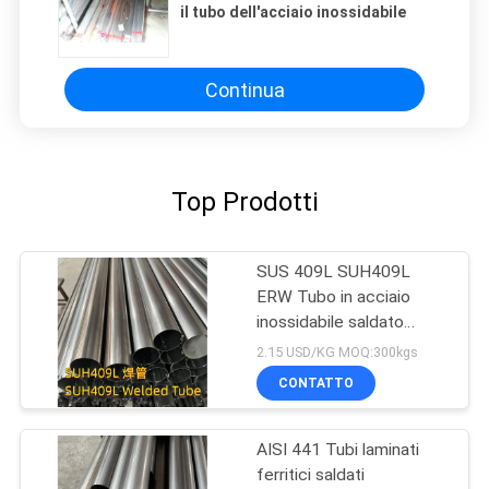
il tubo dell'acciaio inossidabile
Continua
Top Prodotti
SUS 409L SUH409L
ERW Tubo in acciaio
inossidabile saldato
ricottato e sottaceto
2.15 USD/KG MOQ:300kgs
60*2mm
CONTATTO
AISI 441 Tubi laminati
ferritici saldati