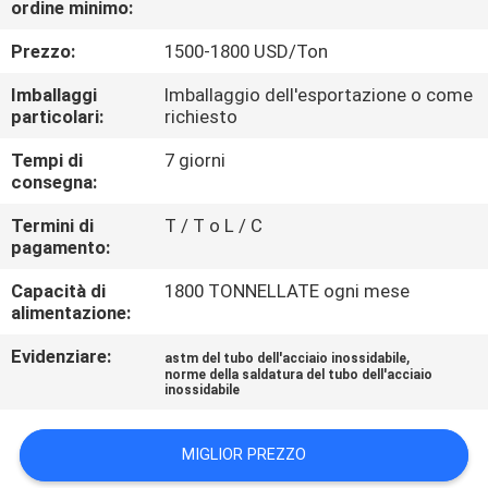
ordine minimo:
CONTROLLO
DI
Prezzo:
1500-1800 USD/Ton
QUALITÀ
Imballaggi
Imballaggio dell'esportazione o come
particolari:
richiesto
CONTATTICI
Tempi di
7 giorni
consegna:
NOTIZIE
Termini di
T / T o L / C
pagamento:
Capacità di
1800 TONNELLATE ogni mese
CASI
alimentazione:
Evidenziare:
,
astm del tubo dell'acciaio inossidabile
COMPANY
norme della saldatura del tubo dell'acciaio
inossidabile
NEWS
MIGLIOR PREZZO
MAPPA