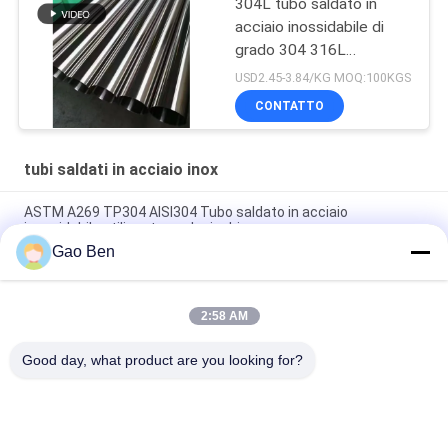
304L tubo saldato in
acciaio inossidabile di
grado 304 316L
Dimensione OD: 50,8 mm
USD2.45-3.84/KG MOQ:100KGS
Spessore: 1,2 mm
CONTATTO
Lunghezza: 6000 mm
tubi saldati in acciaio inox
ASTM A269 TP304 AISI304 Tubo saldato in acciaio
inossidabile utilizzato per le ringhiere
Gao Ben
ASTM A269 TP304 Tubo in acciaio inossidabile saldato
Ф50*2mm*6m (Materiale: SS304)
2:58 AM
ASTM A554 304 Stainless Steel Welded Pipe for Decorative
Hairline Finish Grade SS 304 Tube
Good day, what product are you looking for?
Categorie popolari
Tutti