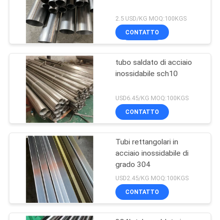
2.5 USD/KG MOQ:100KGS
CONTATTO
tubo saldato di acciaio
inossidabile sch10
USD6.45/KG MOQ:100KGS
CONTATTO
Tubi rettangolari in
acciaio inossidabile di
grado 304
USD2.45/KG MOQ:100KGS
CONTATTO