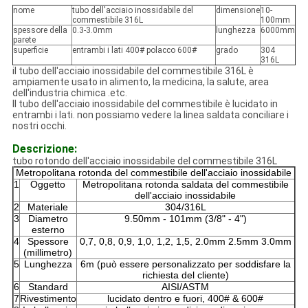
nome
tubo dell'acciaio inossidabile del
dimensione
10-
commestibile 316L
100mm
spessore della
0.3-3.0mm
lunghezza
6000mm
parete
superficie
entrambi i lati 400# polacco 600#
grado
304
316L
il tubo dell'acciaio inossidabile del commestibile 316L è
ampiamente usato in alimento, la medicina, la salute, area
dell'industria chimica .etc.
Il tubo dell'acciaio inossidabile del commestibile è lucidato in
entrambi i lati. non possiamo vedere la linea saldata conciliare i
nostri occhi.
Descrizione:
tubo rotondo dell'acciaio inossidabile del commestibile 316L
Metropolitana rotonda del commestibile dell'acciaio inossidabile
1
Oggetto
Metropolitana rotonda saldata del commestibile
dell'acciaio inossidabile
2
Materiale
304/316L
3
Diametro
9.50mm - 101mm (3/8" - 4")
esterno
4
Spessore
0,7, 0,8, 0,9, 1,0, 1,2, 1,5, 2.0mm 2.5mm 3.0mm
(millimetro)
5
Lunghezza
6m (può essere personalizzato per soddisfare la
richiesta del cliente)
6
Standard
AISI/ASTM
7
Rivestimento
lucidato dentro e fuori, 400# & 600#