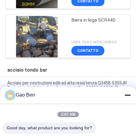
CONTATTO
Barra in lega SCR440
USD0.75/KG MOQ:100KGS
CONTATTO
acciaio tondo bar
Acciaio per costruzioni edili ad alta resistenza Q345B S355JR
Rod rotondo del tondino d'acciaio dell'en 10025-2 S355JR
Gao Ben
Barra rotonda di acciaio di lega 42CrMo AISI4140 42CrMo4
Q+T estinta normalizada EN10083
2:07 AM
Stagno rotondo in acciaio laminato a caldo 34CrNiMo6 DIN
1.6582 EN 10083 Stagno in lega forgiata
Good day, what product are you looking for?