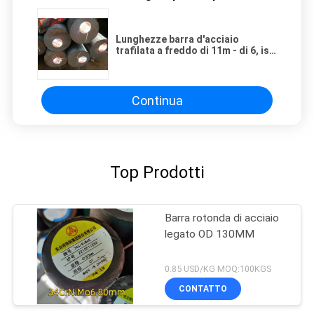
Lunghezze barra d'acciaio
trafilata a freddo di 11m - di 6, iso
della barretta dell'acciaio 1020,
certificato di IQNet
Continua
Top Prodotti
Barra rotonda di acciaio
legato OD 130MM
0.85 USD/KG MOQ:100KGS
CONTATTO