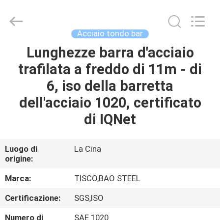
JIANGSU
MITTEL
STEEL
INDUSTRIAL
LIMITED.
Acciaio tondo bar
All
Rights
Lunghezze barra d'acciaio
CASA
Reserved.
trafilata a freddo di 11m - di
PRODOTTI
6, iso della barretta
dell'acciaio 1020, certificato
CIRCA
di IQNet
NOI
Luogo di
La Cina
origine:
GIRO
DELLA
Marca:
TISCO,BAO STEEL
FABBRICA
Certificazione:
SGS,ISO
Numero di
SAE 1020