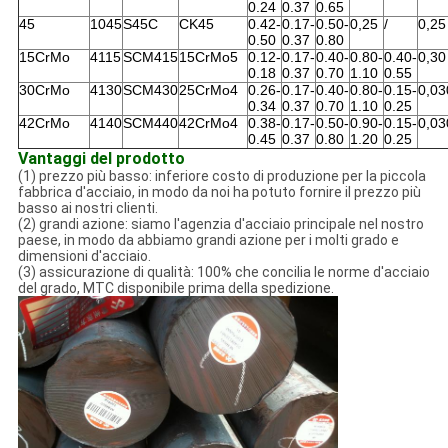
0.24
0.37
0.65
45
1045
S45C
CK45
0.42-
0.17-
0.50-
0,25
/
0,25
0.50
0.37
0.80
15CrMo
4115
SCM415
15CrMo5
0.12-
0.17-
0.40-
0.80-
0.40-
0,30
0.18
0.37
0.70
1.10
0.55
30CrMo
4130
SCM430
25CrMo4
0.26-
0.17-
0.40-
0.80-
0.15-
0,03
0.34
0.37
0.70
1.10
0.25
42CrMo
4140
SCM440
42CrMo4
0.38-
0.17-
0.50-
0.90-
0.15-
0,03
0.45
0.37
0.80
1.20
0.25
Vantaggi del prodotto
(1) prezzo più basso: inferiore costo di produzione per la piccola
fabbrica d'acciaio, in modo da noi ha potuto fornire il prezzo più
basso ai nostri clienti.
(2) grandi azione: siamo l'agenzia d'acciaio principale nel nostro
paese, in modo da abbiamo grandi azione per i molti grado e
dimensioni d'acciaio.
(3) assicurazione di qualità: 100% che concilia le norme d'acciaio
del grado, MTC disponibile prima della spedizione.