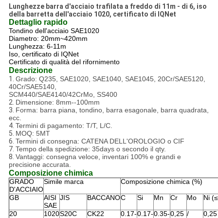
Lunghezze barra d'acciaio trafilata a freddo di 11m - di 6, iso
della barretta dell'acciaio 1020, certificato di IQNet
Dettaglio rapido
Tondino dell'acciaio SAE1020
Diametro: 20mm~420mm
Lunghezza: 6-11m
Iso, certificato di IQNet
Certificato di qualità del rifornimento
Descrizione
1.
Grado: Q235, SAE1020, SAE1040, SAE1045, 20Cr/SAE5120,
40Cr/SAE5140,
SCM440/SAE4140/42CrMo, SS400
2.
Dimensione: 8mm--100mm
3.
Forma: barra piana, tondino, barra esagonale, barra quadrata,
ecc.
4.
Termini di pagamento: T/T, L/C.
5.
MOQ: 5MT
6.
Termini di consegna: CATENA DELL'OROLOGIO o CIF
7.
Tempo della spedizione: 35days o secondo il qty.
8.
Vantaggi: consegna veloce, inventari 100% e grandi e
precisione accurata.
Composizione chimica
GRADO
Simile marca
Composizione chimica (%)
D'ACCIAIO
GB
AISI
JIS
BACCANO
C
Si
Mn
Cr
Mo
Ni (≤
SAE
20
1020
S20C
CK22
0.17-
0.17-
0.35-
0,25
/
0,25