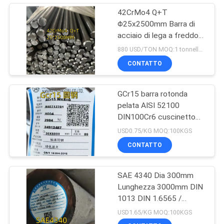
42CrMo4 Q+T
Φ25x2500mm Barra di
acciaio di lega a freddo
42CrMo4 Normalizzato
880 USD/TON MOQ:1 tonnellata
Estinto
CONTATTO
GCr15 barra rotonda
pelata AISI 52100
DIN100Cr6 cuscinetto
canna di lega OD 30 mm
USD0.75/KG MOQ:100KGS
CONTATTO
SAE 4340 Dia 300mm
Lunghezza 3000mm DIN
1013 DIN 1.6565 /
40CrNiMo 6 QT Bar
USD1.65/KG MOQ:100KGS
solida