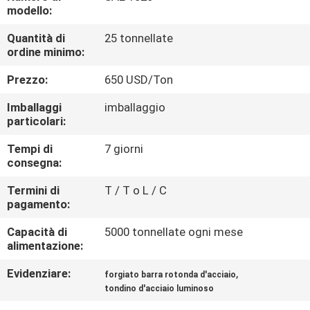
CONTROLLO
modello:
DI
Quantità di
25 tonnellate
ordine minimo:
QUALITÀ
Prezzo:
650 USD/Ton
CONTATTICI
Imballaggi
imballaggio
particolari:
NOTIZIE
Tempi di
7 giorni
consegna:
CASI
Termini di
T / T o L / C
pagamento:
COMPANY
Capacità di
5000 tonnellate ogni mese
alimentazione:
NEWS
Evidenziare:
,
forgiato barra rotonda d'acciaio
tondino d'acciaio luminoso
MAPPA