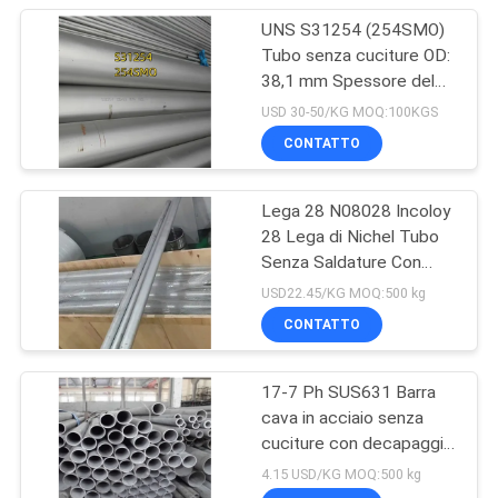
UNS S31254 (254SMO)
Tubo senza cuciture OD:
38,1 mm Spessore del
tubo: 3 mm Lunghezza
USD 30-50/KG MOQ:100KGS
6M
CONTATTO
Lega 28 N08028 Incoloy
28 Lega di Nichel Tubo
Senza Saldature Con
Certificato EN10204 3.1
USD22.45/KG MOQ:500 kg
CONTATTO
17-7 Ph SUS631 Barra
cava in acciaio senza
cuciture con decapaggio
di ricottura
4.15 USD/KG MOQ:500 kg