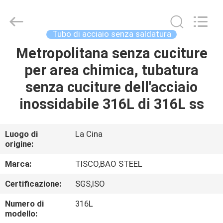
JIANGSU
MITTEL
STEEL
INDUSTRIAL
LIMITED.
Tubo di acciaio senza saldatura
All
Rights
Metropolitana senza cuciture
CASA
Reserved.
per area chimica, tubatura
PRODOTTI
senza cuciture dell'acciaio
inossidabile 316L di 316L ss
CIRCA
NOI
Luogo di
La Cina
origine:
GIRO
Marca:
TISCO,BAO STEEL
DELLA
Certificazione:
SGS,ISO
FABBRICA
Numero di
316L
modello: