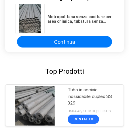
Metropolitana senza cuciture per
area chimica, tubatura senza
cuciture dell'acciaio inossidabile
316L di 316L ss
Continua
Top Prodotti
Tubo in acciaio
inossidabile duplex SS
329
USD4.45/KG MOQ:100KGS
CONTATTO