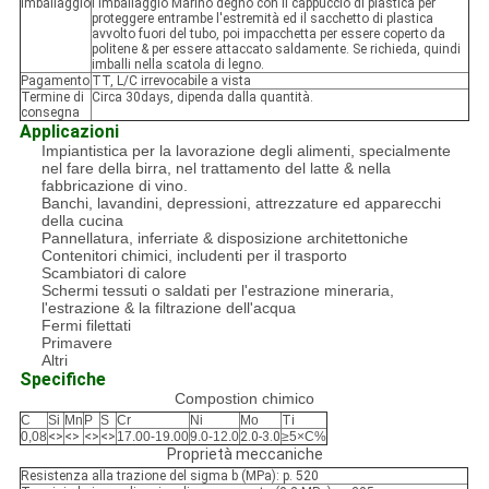
Imballaggio
l'imballaggio Marino degno con il cappuccio di plastica per
proteggere entrambe l'estremità ed il sacchetto di plastica
avvolto fuori del tubo, poi impacchetta per essere coperto da
politene & per essere attaccato saldamente. Se richieda, quindi
imballi nella scatola di legno.
Pagamento
TT, L/C irrevocabile a vista
Termine di
Circa 30days, dipenda dalla quantità.
consegna
Applicazioni
Impiantistica per la lavorazione degli alimenti, specialmente
nel fare della birra, nel trattamento del latte & nella
fabbricazione di vino.
Banchi, lavandini, depressioni, attrezzature ed apparecchi
della cucina
Pannellatura, inferriate & disposizione architettoniche
Contenitori chimici, includenti per il trasporto
Scambiatori di calore
Schermi tessuti o saldati per l'estrazione mineraria,
l'estrazione & la filtrazione dell'acqua
Fermi filettati
Primavere
Altri
Specifiche
Compostion chimico
C
Si
Mn
P
S
Cr
Ni
Mo
Ti
0,08
<>
<>
<>
<>
17.00-19.00
9.0-12.0
2.0-3.0
≥5×C%
Proprietà meccaniche
Resistenza alla trazione del sigma b (MPa): p. 520