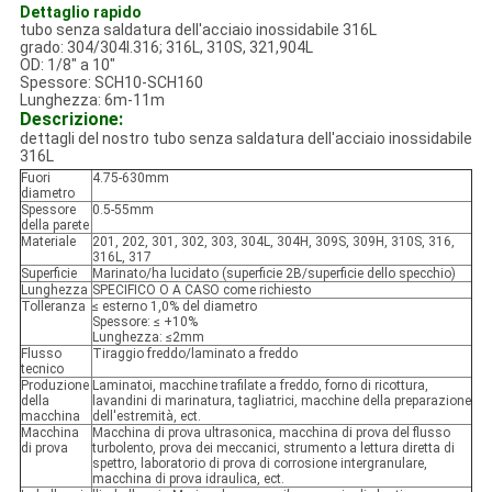
Dettaglio rapido
tubo senza saldatura dell'acciaio inossidabile 316L
grado: 304/304l.316; 316L, 310S, 321,904L
OD: 1/8" a 10"
Spessore: SCH10-SCH160
Lunghezza: 6m-11m
Descrizione:
dettagli del nostro tubo senza saldatura dell'acciaio inossidabile
316L
Fuori
4.75-630mm
diametro
Spessore
0.5-55mm
della parete
Materiale
201, 202, 301, 302, 303, 304L, 304H, 309S, 309H, 310S, 316,
316L, 317
Superficie
Marinato/ha lucidato (superficie 2B/superficie dello specchio)
Lunghezza
SPECIFICO O A CASO come richiesto
Tolleranza
≤ esterno 1,0% del diametro
Spessore: ≤ +10%
Lunghezza: ≤2mm
Flusso
Tiraggio freddo/laminato a freddo
tecnico
Produzione
Laminatoi, macchine trafilate a freddo, forno di ricottura,
della
lavandini di marinatura, tagliatrici, macchine della preparazione
macchina
dell'estremità, ect.
Macchina
Macchina di prova ultrasonica, macchina di prova del flusso
di prova
turbolento, prova dei meccanici, strumento a lettura diretta di
spettro, laboratorio di prova di corrosione intergranulare,
macchina di prova idraulica, ect.