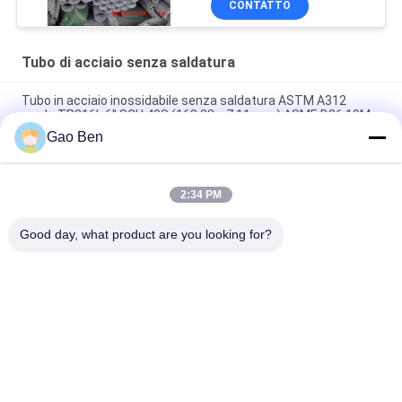
CONTATTO
Tubo di acciaio senza saldatura
Tubo in acciaio inossidabile senza saldatura ASTM A312
grado TP316L 6" SCH 40S (168,28 × 7,11 mm) ASME B36.19M
Gao Ben
N10276 Tubo in Hastelloy C-276 Astm 494 Tubo senza
saldatura in Hastelloy C-276 Tubo in lega Hastelloy C-276
2:34 PM
Tubo in acciaio inossidabile 431 trafilato a freddo DIN1.4057
Tubo senza saldatura SUS431
Good day, what product are you looking for?
Categorie popolari
Tutti
Lamiera D'acciaio 
Piastre In Acciaio 
Inossidabile
Inox
Bobine Di Acciaio 
Piano Bar In Acciaio 
Inossidabile
Inox