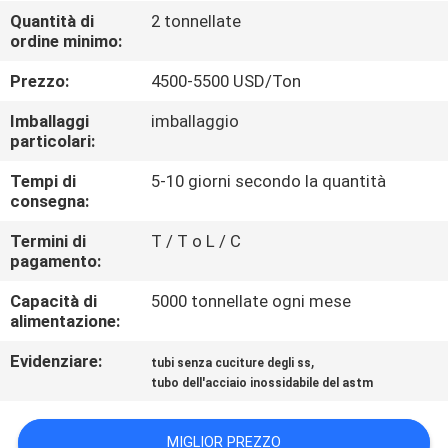
CONTROLLO
Quantità di
2 tonnellate
ordine minimo:
DI
QUALITÀ
Prezzo:
4500-5500 USD/Ton
Imballaggi
imballaggio
CONTATTICI
particolari:
Tempi di
5-10 giorni secondo la quantità
consegna:
NOTIZIE
Termini di
T / T o L / C
pagamento:
CASI
Capacità di
5000 tonnellate ogni mese
alimentazione:
COMPANY
Evidenziare:
,
tubi senza cuciture degli ss
NEWS
tubo dell'acciaio inossidabile del astm
MAPPA
MIGLIOR PREZZO