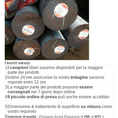
I nostri servizi
1
I campioni
liberi saranno disponibili per la maggior
parte dei prodotti
2
online 24 ore assicurare la vostra
indagine
saranno
risposte entro 12 ore
3
La maggior parte dei prodotti possono
essere
consegnati
nei 7 giorni dopo ordine
4
Il piccolo ordine di prova
può anche essere accettato
5
Dimensione & trattamento di superficie
su misura
come
vostro requisito
6
Ispezione di qualità
---Possiamo fornire
l'
ispezione di
PMI
, di
MTC
e