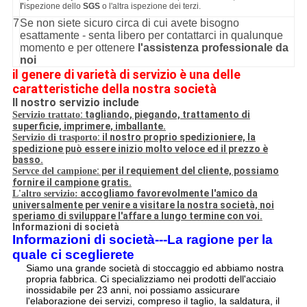
l'
ispezione dello
SGS
o l'altra ispezione dei terzi.
7
Se non siete sicuro circa di cui avete bisogno
esattamente - senta libero per contattarci in qualunque
momento e per ottenere
l'assistenza professionale da
noi
il genere di varietà di servizio è una delle
caratteristiche della nostra società
Il nostro servizio include
: tagliando, piegando, trattamento di
Servizio trattato
superficie, imprimere, imballante.
: il nostro proprio spedizioniere, la
Servizio di trasporto
spedizione può essere inizio molto veloce ed il prezzo è
basso.
: per il requiement del cliente, possiamo
Servce del campione
fornire il campione gratis.
accogliamo favorevolmente l'amico da
L'altro servizio
:
universalmente per venire a visitare la nostra società, noi
speriamo di sviluppare l'affare a lungo termine con voi.
Informazioni di società
Informazioni di società---La ragione per la
quale ci sceglierete
Siamo una grande società di stoccaggio ed abbiamo nostra
propria fabbrica. Ci specializziamo nei prodotti dell'acciaio
inossidabile per 23 anni, noi possiamo assicurare
l'elaborazione dei servizi, compreso il taglio, la saldatura, il