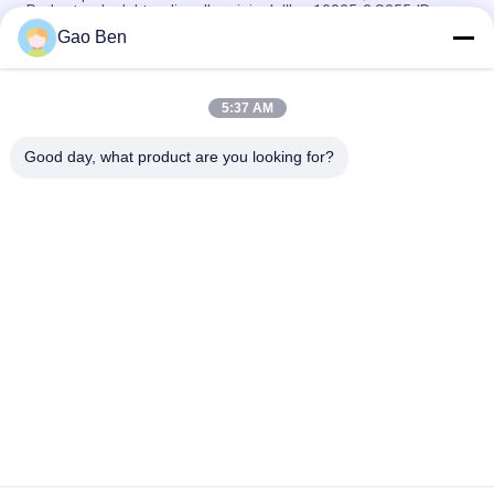
Rod rotondo del tondino d'acciaio dell'en 10025-2 S355JR
Gao Ben
Barra rotonda di acciaio di lega 42CrMo AISI4140 42CrMo4
Q+T estinta normalizada EN10083
5:37 AM
Stagno rotondo in acciaio laminato a caldo 34CrNiMo6 DIN
1.6582 EN 10083 Stagno in lega forgiata
Good day, what product are you looking for?
Categorie popolari
Tutti
Lamiera D'acciaio 
Piastre In Acciaio 
Inossidabile
Inox
Bobine Di Acciaio 
Piano Bar In Acciaio 
Inossidabile
Inox
Rotonda Barra In 
Lega Di Hastelloy
Acciaio Inox
Acciaio Inox Acciaio 
Acciaio Tondo Bar
Angolo Bar