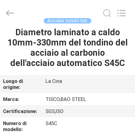
JIANGSU
MITTEL
STEEL
INDUSTRIAL
LIMITED.
Acciaio tondo bar
All
Rights
Diametro laminato a caldo
CASA
Reserved.
10mm-330mm del tondino del
PRODOTTI
acciaio al carbonio
dell'acciaio automatico S45C
CIRCA
NOI
Luogo di
La Cina
origine:
GIRO
Marca:
TISCO,BAO STEEL
DELLA
Certificazione:
SGS,ISO
FABBRICA
Numero di
S45C
modello: