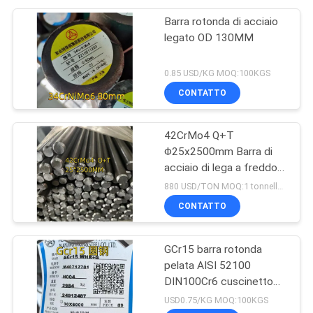
Barra rotonda di acciaio
legato OD 130MM
0.85 USD/KG MOQ:100KGS
CONTATTO
42CrMo4 Q+T
Φ25x2500mm Barra di
acciaio di lega a freddo
42CrMo4 Normalizzato
880 USD/TON MOQ:1 tonnellata
Estinto
CONTATTO
GCr15 barra rotonda
pelata AISI 52100
DIN100Cr6 cuscinetto
canna di lega OD 30 mm
USD0.75/KG MOQ:100KGS