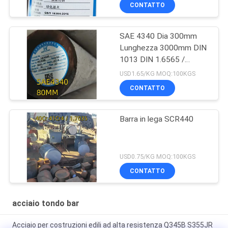
CONTATTO
SAE 4340 Dia 300mm
Lunghezza 3000mm DIN
1013 DIN 1.6565 /
40CrNiMo 6 QT Bar
USD1.65/KG MOQ:100KGS
solida
CONTATTO
Barra in lega SCR440
USD0.75/KG MOQ:100KGS
CONTATTO
acciaio tondo bar
Acciaio per costruzioni edili ad alta resistenza Q345B S355JR