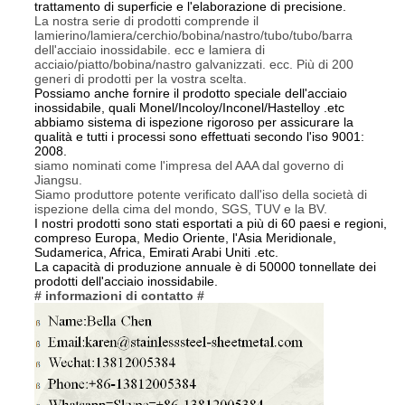
trattamento di superficie e l'elaborazione di precisione.
La nostra serie di prodotti comprende il
lamierino/lamiera/cerchio/bobina/nastro/tubo/tubo/barra
dell'acciaio inossidabile. ecc e lamiera di
acciaio/piatto/bobina/nastro galvanizzati. ecc. Più di 200
generi di prodotti per la vostra scelta.
Possiamo anche fornire il prodotto speciale dell'acciaio
inossidabile, quali Monel/Incoloy/Inconel/Hastelloy .etc
abbiamo sistema di ispezione rigoroso per assicurare la
qualità e tutti i processi sono effettuati secondo l'iso 9001:
2008.
siamo nominati come l'impresa del AAA dal governo di
Jiangsu.
Siamo produttore potente verificato dall'iso della società di
ispezione della cima del mondo, SGS, TUV e la BV.
I nostri prodotti sono stati esportati a più di 60 paesi e regioni,
compreso Europa, Medio Oriente, l'Asia Meridionale,
Sudamerica, Africa, Emirati Arabi Uniti .etc.
La capacità di produzione annuale è di 50000 tonnellate dei
prodotti dell'acciaio inossidabile.
# informazioni di contatto #