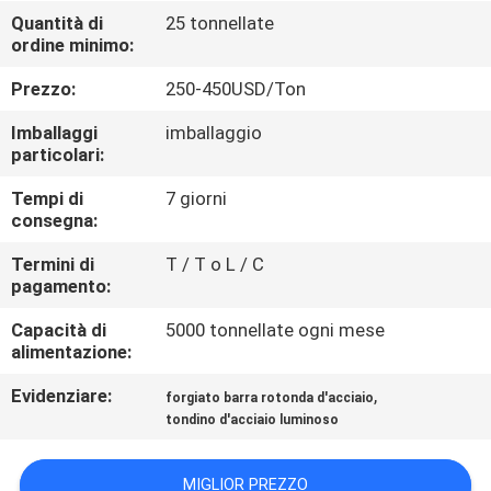
CONTROLLO
Quantità di
25 tonnellate
ordine minimo:
DI
QUALITÀ
Prezzo:
250-450USD/Ton
Imballaggi
imballaggio
CONTATTICI
particolari:
Tempi di
7 giorni
consegna:
NOTIZIE
Termini di
T / T o L / C
pagamento:
CASI
Capacità di
5000 tonnellate ogni mese
alimentazione:
COMPANY
Evidenziare:
,
forgiato barra rotonda d'acciaio
NEWS
tondino d'acciaio luminoso
MAPPA
MIGLIOR PREZZO