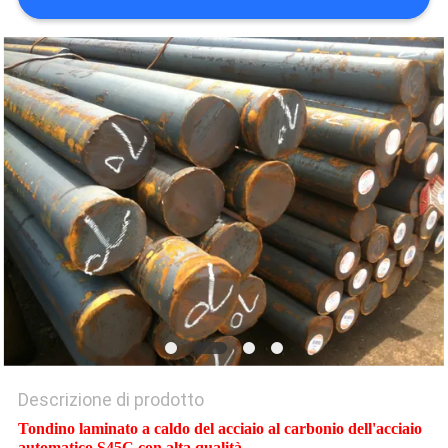
DEL
SITO
PRIVACY
POLICY
Descrizione di prodotto
Tondino laminato a caldo del acciaio al carbonio dell'acciaio
automatico S45C con alta qualità