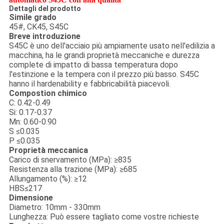
Dettagli del prodotto
Simile grado
45#, CK45, S45C
Breve introduzione
S45C è uno dell'acciaio più ampiamente usato nell'edilizia a
macchina, ha le grandi proprietà meccaniche e durezza
complete di impatto di bassa temperatura dopo
l'estinzione e la tempera con il prezzo più basso. S45C
hanno il hardenability e fabbricabilità piacevoli.
Compostion chimico
C: 0.42-0.49
Si: 0.17-0.37
Mn: 0.60-0.90
S ≤0.035
P ≤0.035
Proprietà meccanica
Carico di snervamento (MPa): ≥835
Resistenza alla trazione (MPa): ≥685
Allungamento (%): ≥12
HBS≤217
Dimensione
Diametro: 10mm - 330mm
Lunghezza: Può essere tagliato come vostre richieste