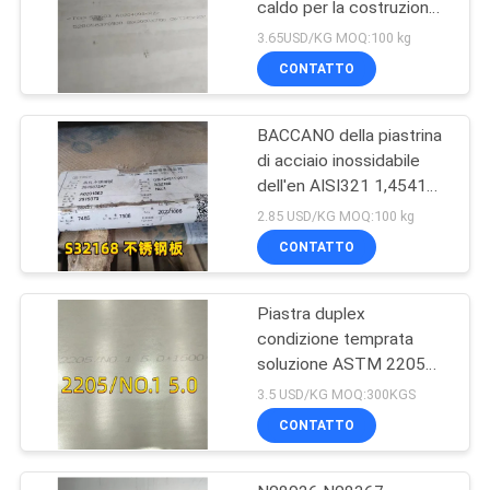
caldo per la costruzione
navale
3.65USD/KG MOQ:100 kg
CONTATTO
BACCANO della piastrina
di acciaio inossidabile
dell'en AISI321 1,4541
S32168 10mm laminato
2.85 USD/KG MOQ:100 kg
a caldo per la caldaia
CONTATTO
Piastra duplex
condizione temprata
soluzione ASTM 2205
MR 0175 6000 x 1500 x
3.5 USD/KG MOQ:300KGS
6 spessore
CONTATTO