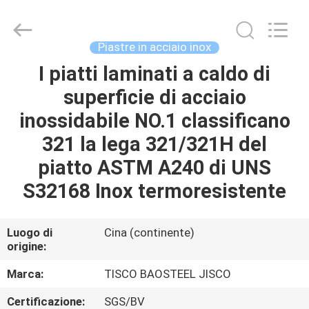
JIANGSU
MITTEL
STEEL
INDUSTRIAL
LIMITED.
Piastre in acciaio inox
All
Rights
I piatti laminati a caldo di
CASA
Reserved.
superficie di acciaio
PRODOTTI
inossidabile NO.1 classificano
321 la lega 321/321H del
CIRCA
piatto ASTM A240 di UNS
NOI
S32168 Inox termoresistente
GIRO
Luogo di
Cina (continente)
origine:
DELLA
FABBRICA
Marca:
TISCO BAOSTEEL JISCO
Certificazione:
SGS/BV