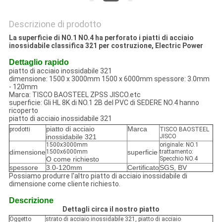
Descrizione di prodotto
La superficie di NO.1 NO.4 ha perforato i piatti di acciaio
inossidabile classifica 321 per costruzione, Electric Power
Dettaglio rapido
piatto di acciaio inossidabile 321
dimensione: 1500 x 3000mm 1500 x 6000mm
spessore: 3.0mm
- 120mm
Marca: TISCO BAOSTEEL ZPSS JISCO.etc
superficie: Gli HL 8K di NO.1 2B del PVC di SEDERE NO.4 hanno
ricoperto
piatto di acciaio inossidabile 321
piatto di acciaio
Marca
prodotti
TISCO BAOSTEEL
inossidabile 321
JISCO
1500x3000mm
originale: NO.1
dimensione
1500x6000mm
superficie
trattamento:
O come richiesto
Specchio NO.4
spessore
3.0-120mm
Certificato
SGS, BV
Possiamo produrre l'altro piatto di acciaio inossidabile di
dimensione come cliente richiesto.
Descrizione
Dettagli circa il nostro piatto
Oggetto
strato di acciaio inossidabile 321, piatto di acciaio