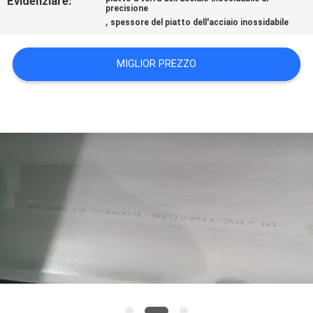
Evidenziare:
precisione
DEL
,
spessore del piatto dell'acciaio inossidabile
SITO
MIGLIOR PREZZO
PRIVACY
POLICY