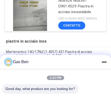
N08926 N08367
DIN1.4529 Piastra in
acciaio inossidabile
USD14.45/KG MOQ:500KGS
CONTATTO
piastre in acciaio inox
Martensitico 14Cr17Ni2 (1.4057) 431 Piastra di acciaio
inossidabile laminata a caldo 8-100mm Taglio laser
Gao Ben
Legatura 20 Plate Incoloy20 Carpenter20Cb-3 UNSN08020
2.4460 8MM X 1500 X 6000MM
2:21 PM
Piastra di acciaio inossidabile resistente alle alte temperature
laminata a caldo DIN 1.4845 SUS 310S AISI 310S INOX 12*1500
Good day, what product are you looking for?
Categorie popolari
Tutti