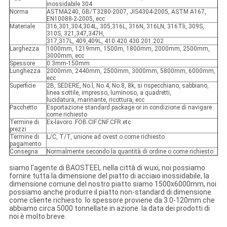
inossidabile 304
Norma
ASTMA240, GB/T3280-2007, JIS4304-2005, ASTM A167,
EN10088-2-2005, ecc
Materiale
316,301,304,304L, 305,316L, 316N, 316LN, 316Tli, 309S,
310S, 321,347,347H,
317,317L, 409,409L, 410.420.430.201.202
Larghezza
1000mm, 1219mm, 1500m, 1800mm, 2000mm, 2500mm,
3000mm, ecc
Spessore
0.3mm-150mm
Lunghezza
2000mm, 2440mm, 2500mm, 3000mm, 5800mm, 6000mm,
ecc
Superficie
2B, SEDERE, No.l, No.4, No.8, 8k, si rispecchiano, sabbiano,
linea sottile, impresso, luminoso, a quadretti,
lucidatura, marinante, ricottura, ecc
Pacchetto
Esportazione standard package.or in condizione di navigare
come richiesto
Termine di
Ex-lavoro .FOB.CIF.CNF.CFR.etc
prezzi
Termine di
L/C, T/T, unione ad ovest o come richiesto
pagamento
Consegna
Normalmente secondo la quantità di ordine o come richiesto
siamo l'agente di BAOSTEEL nella città di wuxi, noi possiamo
fornire tutta la dimensione del piatto di acciaio inossidabile, la
dimensione comune del nostro piatto siamo 1500x6000mm, noi
possiamo anche produrre il piatto non-standard di dimensione
come cliente richiesto. lo spessore proviene da 3.0-120mm che
abbiamo circa 5000 tonnellate in azione. la data dei prodotti di
noi è molto breve.