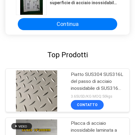
superficie di acciaio inossidabile
NO.1 classificano 321 la lega
321/321H del piatto ASTM A240 di
UNS S32168 Inox termoresistente
Continua
Top Prodotti
Piatto SUS304 SUS316L
del passo di acciaio
inossidabile di SUS316L
per la pavimentazione
3.65USD/KG MOQ:50kgs
CONTATTO
Placca di acciaio
inossidabile laminata a