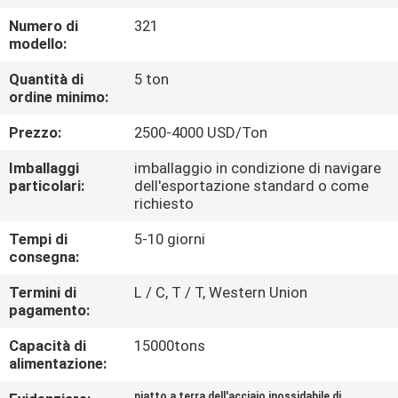
CONTROLLO
Numero di
321
DI
modello:
QUALITÀ
Quantità di
5 ton
ordine minimo:
CONTATTICI
Prezzo:
2500-4000 USD/Ton
Imballaggi
imballaggio in condizione di navigare
NOTIZIE
particolari:
dell'esportazione standard o come
richiesto
CASI
Tempi di
5-10 giorni
consegna:
Termini di
L / C, T / T, Western Union
COMPANY
pagamento:
NEWS
Capacità di
15000tons
alimentazione:
MAPPA
piatto a terra dell'acciaio inossidabile di