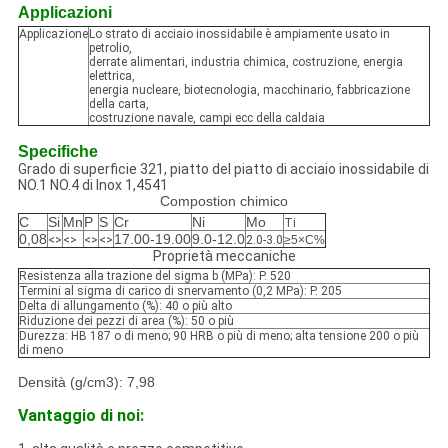
Applicazioni
Applicazione
Lo strato di acciaio inossidabile è ampiamente usato in
petrolio,
derrate alimentari, industria chimica, costruzione, energia
elettrica,
energia nucleare, biotecnologia, macchinario, fabbricazione
della carta,
costruzione navale, campi ecc della caldaia
Specifiche
Grado di superficie 321, piatto del piatto di acciaio inossidabile di
NO.1 NO.4 di Inox 1,4541
Compostion chimico
C
Si
Mn
P
S
Cr
Ni
Mo
Ti
0,08
17.00-19.00
9.0-12.0
<>
<>
<>
<>
2.0-3.0
≥5×C%
Proprietà meccaniche
Resistenza alla trazione del sigma b (MPa): P. 520
Termini al sigma di carico di snervamento (0,2 MPa): P. 205
Delta di allungamento (%): 40 o più alto
Riduzione dei pezzi di area (%): 50 o più
Durezza: HB 187 o di meno; 90 HRB o più di meno; alta tensione 200 o più
di meno
Densità (g/cm3): 7,98
Vantaggio di noi: