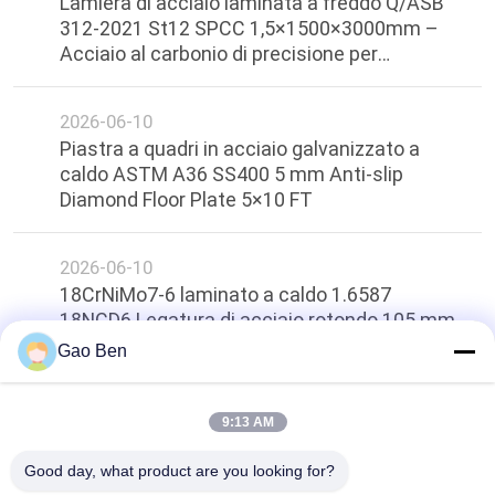
Lamiera di acciaio laminata a freddo Q/ASB
312-2021 St12 SPCC 1,5×1500×3000mm –
Acciaio al carbonio di precisione per
elettrodomestici e automobili
2026-06-10
Piastra a quadri in acciaio galvanizzato a
caldo ASTM A36 SS400 5 mm Anti-slip
Diamond Floor Plate 5×10 FT
2026-06-10
18CrNiMo7-6 laminato a caldo 1.6587
18NCD6 Legatura di acciaio rotondo 105 mm
Gao Ben
top
9:13 AM
Good day, what product are you looking for?